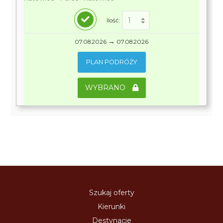
Ilość:
→
07.08.2026
07.08.2026
PLAN PODRÓŻY
WYBRANO
Szukaj oferty
Kierunki
Destynacje