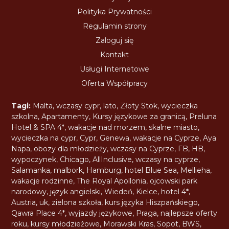
Polityka Prywatności
Regulamin strony
Zaloguj się
Kontakt
Usługi Internetowe
Oferta Współpracy
Tagi:
Malta
,
wczasy cypr
,
lato
,
Złoty Stok
,
wycieczka
szkolna
,
Apartamenty
,
Kursy językowe za granicą
,
Preluna
Hotel & SPA 4*
,
wakacje nad morzem
,
skalne miasto
,
wycieczka na cypr
,
Cypr
,
Genewa
,
wakacje na Cyprze
,
Aya
Napa
,
obozy dla młodzieży
,
wczasy na Cyprze
,
FB
,
HB
,
wypoczynek
,
Chicago
,
AllInclusive
,
wczasy na cyprze
,
Salamanka
,
malbork
,
Hamburg
,
hotel Blue Sea
,
Mellieha
,
wakacje rodzinne
,
The Royal Apollonia
,
ojcowski park
narodowy
,
język angielski
,
Wiedeń
,
Kielce
,
hotel 4*
,
Austria
,
uk
,
zielona szkoła
,
kurs języka Hiszpańskiego
,
Qawra Place 4*
,
wyjazdy językowe
,
Praga
,
najlepsze oferty
roku
,
kursy młodzieżowe
,
Morawski Kras
,
Sopot
,
BWS
,