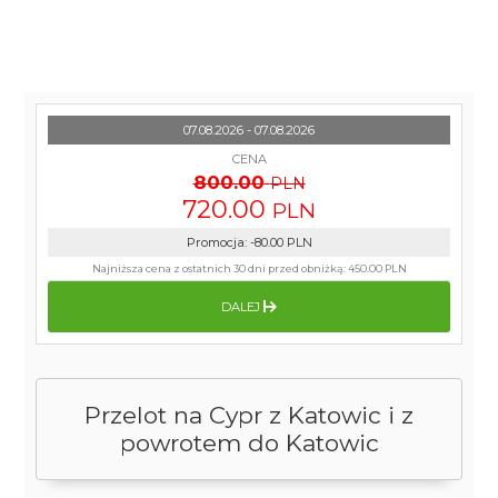
07.08.2026 - 07.08.2026
CENA
800.00
PLN
720.00
PLN
Promocja
:
-80.00
PLN
Najniższa cena z ostatnich 30 dni przed obniżką:
450.00 PLN
DALEJ
Przelot na Cypr z Katowic i z
powrotem do Katowic