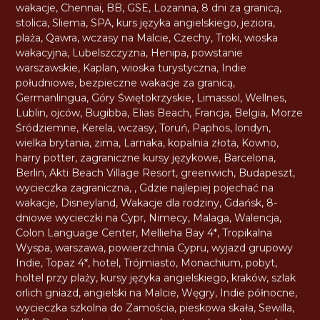
wakacje
,
Chennai
,
BB
,
GSE
,
Lozanna
,
8 dni za granicą
,
stolica
,
Sliema
,
SPA
,
kurs języka angielskiego
,
jeziora
,
plaża
,
Qawra
,
wczasy na Malcie
,
Czechy
,
Troki
,
wioska
wakacyjna
,
Lubelszczyzna
,
Henipa
,
powstanie
warszawskie
,
Kaplan
,
wioska turystyczna
,
Indie
południowe
,
bezpieczne wakacje za granicą
,
Germanlingua
,
Góry Świętokrzyskie
,
Limassol
,
Wellnes
,
Lublin
,
ojców
,
Bugibba
,
Elias Beach
,
Francja
,
Belgia
,
Morze
Śródziemne
,
Kerela
,
wczasy
,
Toruń
,
Paphos
,
londyn
,
wielka brytania
,
zima
,
Larnaka
,
kopalnia złota
,
Kowno
,
harry potter
,
zagraniczne kursy językowe
,
Barcelona
,
Berlin
,
Akti Beach Village Resort
,
greenwich
,
Budapeszt
,
wycieczka zagraniczna
,
,
Gdzie najlepiej pojechać na
wakacje
,
Disneyland
,
Wakacje dla rodziny
,
Gdańsk
,
8-
dniowe wycieczki na Cypr
,
Nimecy
,
Malaga
,
Walencja
,
Colon Language Center
,
Mellieha Bay 4*
,
Tropikalna
Wyspa
,
warszawa
,
powierzchnia Cypru
,
wyjazd grupowy
Indie
,
Topaz 4*
,
hotel
,
Trójmiasto
,
Monachium
,
pobyt
,
holtel przy plaży
,
kursy języka angielskiego
,
kraków
,
szlak
orlich gniazd
,
angielski na Malcie
,
Węgry
,
Indie północne
,
wycieczka szkolna do Zamościa
,
pieskowa skała
,
Sewilla
,