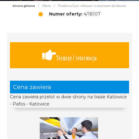
Strona główna
/
Oferta
/
Przelot na Cypr z Katowic i z powrotem do Katowic
Numer oferty:
4/18107
Terminy / rezerwacja
Cena zawiera
Cena zawiera przelot w dwie strony na trasie Katowice
- Pafos - Katowice