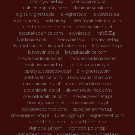
czechywinieta.pl
czechywiniety.pl
dalnicnipoplatky.com
dalnicniznamka.eu
digital-vignette.de
e-vignette.pl
e-winieta.eu
edalnice.org
edalnice.pl
electronicavinieta.com
electroniceviniete.com
estoniawinieta.pl
estonskadalnice.com
ewinieta.pl
info365.pl
litvadalnice.com
litwa-winieta.pl
litwawinieta.pl
livignotunel.pl
livignotunnel.com
lotvawinieta.pl
lotwawinieta.pl
lotysskadalnice.com
madarskadalnice.com
moldavskadalnice.com
moldawiawinieta.pl
najtanszewiniety.pl
oplatyautostradowe.pl
pl-vignette.com
polskadalnice.com
rakouskadalnice.com
rumuniawinieta.pl
rumunskadalnice.com
sloveniawinieta.pl
slovenskadalnice.com
slovinskadalnice.com
slowacja-winieta.pl
slowacjawinieta.pl
sloweniawinieta.pl
svycarskadalnice.com
szwajcariawinieta.pl
słoweniawinieta.pl
tunellivigno.pl
vignette-at.com
vignette-bg.com
vignette-cz.com
vignette-pl.com
vignette-poland.pl
vignette-ro.com
vignette-si.com
vignette.pl