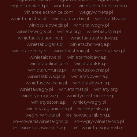
vignettepoland.pl
vinetki.pl
vinietaelectronica.com
vinieteelectronice.com
wegrywinieta.pl
winieta-austria.pl
winieta-czechy.pl
winieta-litwa.pl
winieta-słowacja.pl
winieta-wegry.pl
winieta-węgry.pl
winieta.org
winietaaustria.pl
winietaaustriaonline.pl
winietaautostradowa.pl
winietabulgaria.pl
winietachorwacja.pl
winietaczechy.pl
winietaestonia.pl
winietalitwa.pl
winietalotwa.pl
winietamoldawia.pl
winietaonline.com
winietapolska.pl
winietarumunia.pl
winietaslovenia.pl
winietaslowacja.pl
winietaslowenia.pl
winietaszwajcaria.pl
winietasłowenia.pl
winietawegry.pl
winietomat.pl
winiety.org
winietydrogowe.pl
winietyelektroniczne.pl
winietyestonia.pl
winietywegry.pl
winietyzagraniczne.pl
winietyzakup.pl
węgry-winieta.pl
xn--sowacja-njb.org.pl
xn--soweniawinieta-gnc.pl
xn--wgry-winieta-4vb.pl
xn--winieta-sowacja-7sc.pl
xn--winieta-wgry-dwb.pl