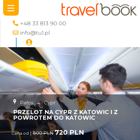
+48 33 813 90 00
info@tu1.pl
Pafos
→
Cypr
PRZELOT NA CYPR Z KATOWIC I Z
POWROTEM DO KATOWIC
720 PLN
|
800 PLN
Cena od