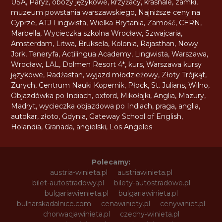
USA
,
Paryż
,
obozy językowe
,
krzyżacy
,
krasnale
,
zamki
,
muzeum powstania warszawskiego
,
Najniższe ceny na
Cyprze
,
ATJ Lingwista
,
Wielka Brytania
,
Zamość
,
CERN
,
Marbella
,
Wycieczka szkolna Wrocław
,
Szwajcaria
,
Amsterdam
,
Litwa
,
Bruksela
,
Kolonia
,
Rajasthan
,
Nowy
Jork
,
Teneryfa
,
Actilingua Academy
,
Lingwista
,
Warszawa
,
Wrocław
,
LAL
,
Dolmen Resort 4*
,
kurs
,
Warszawa kursy
językowe
,
Radżastan
,
wyjazd młodzieżowy
,
Złoty Trójkąt
,
Zurych
,
Centrum Nauki Kopernik
,
Płock
,
St. Julians
,
Wilno
,
Objazdówka po Indiach
,
oxford
,
Mikołajki
,
Anglia
,
Mazury
,
Madryt
,
wycieczka objazdowa po Indiach
,
praga
,
anglia
,
autokar
,
złoto
,
Gdynia
,
Gateway School of English
,
Holandia
,
Granada
,
angielski
,
Los Angeles
Polecamy:
austria-winieta.pl
austriawinieta.pl
bilet-autostradowy.pl
bilety-autostradowe.pl
bulgariawienieta.pl
bulgariawinieta.pl
bulharskadalnice.com
cenawiniety.pl
cenywiniet.pl
chorwacjawinieta.pl
czechy-winieta.pl