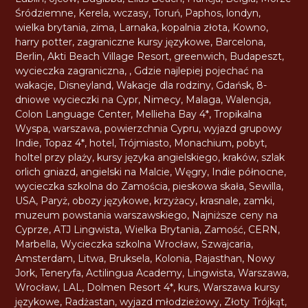
Śródziemne
,
Kerela
,
wczasy
,
Toruń
,
Paphos
,
londyn
,
wielka brytania
,
zima
,
Larnaka
,
kopalnia złota
,
Kowno
,
harry potter
,
zagraniczne kursy językowe
,
Barcelona
,
Berlin
,
Akti Beach Village Resort
,
greenwich
,
Budapeszt
,
wycieczka zagraniczna
,
,
Gdzie najlepiej pojechać na
wakacje
,
Disneyland
,
Wakacje dla rodziny
,
Gdańsk
,
8-
dniowe wycieczki na Cypr
,
Nimecy
,
Malaga
,
Walencja
,
Colon Language Center
,
Mellieha Bay 4*
,
Tropikalna
Wyspa
,
warszawa
,
powierzchnia Cypru
,
wyjazd grupowy
Indie
,
Topaz 4*
,
hotel
,
Trójmiasto
,
Monachium
,
pobyt
,
holtel przy plaży
,
kursy języka angielskiego
,
kraków
,
szlak
orlich gniazd
,
angielski na Malcie
,
Węgry
,
Indie północne
,
wycieczka szkolna do Zamościa
,
pieskowa skała
,
Sewilla
,
USA
,
Paryż
,
obozy językowe
,
krzyżacy
,
krasnale
,
zamki
,
muzeum powstania warszawskiego
,
Najniższe ceny na
Cyprze
,
ATJ Lingwista
,
Wielka Brytania
,
Zamość
,
CERN
,
Marbella
,
Wycieczka szkolna Wrocław
,
Szwajcaria
,
Amsterdam
,
Litwa
,
Bruksela
,
Kolonia
,
Rajasthan
,
Nowy
Jork
,
Teneryfa
,
Actilingua Academy
,
Lingwista
,
Warszawa
,
Wrocław
,
LAL
,
Dolmen Resort 4*
,
kurs
,
Warszawa kursy
językowe
,
Radżastan
,
wyjazd młodzieżowy
,
Złoty Trójkąt
,