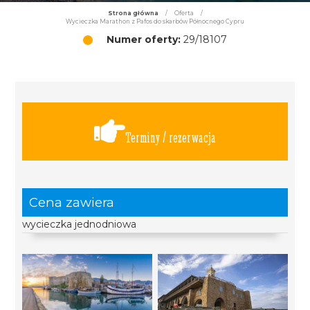
Strona główna
/
Oferta
/
Wycieczka Marathon z Pafos do skarbów Północnego Cypru
Numer oferty:
29/18107
Terminy / rezerwacja
Cena zawiera
wycieczka jednodniowa