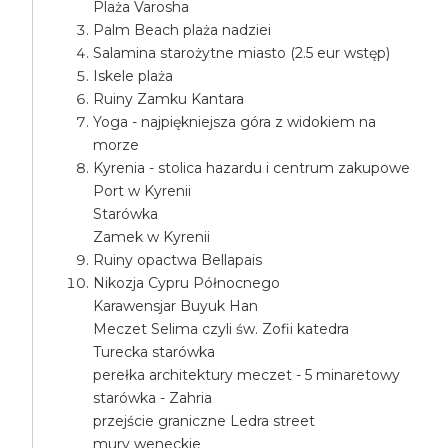
Plaża Varosha
Palm Beach plaża nadziei
Salamina starożytne miasto (2.5 eur wstęp)
Iskele plaża
Ruiny Zamku Kantara
Yoga - najpiękniejsza góra z widokiem na
morze
Kyrenia - stolica hazardu i centrum zakupowe
Port w Kyrenii
Starówka
Zamek w Kyrenii
Ruiny opactwa Bellapais
Nikozja Cypru Północnego
Karawensjar Buyuk Han
Meczet Selima czyli św. Zofii katedra
Turecka starówka
perełka architektury meczet - 5 minaretowy
starówka - Zahria
przejście graniczne Ledra street
mury weneckie