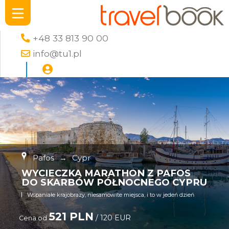
+48 33 813 90 00
info@tu1.pl
Pafos
→
Cypr
WYCIECZKA MARATHON Z PAFOS
DO SKARBÓW PÓŁNOCNEGO CYPRU
Wspaniałe krajobrazy, niesamowite miejsca, i to w jedeń dzień
521 PLN
/ 120 EUR
Cena od