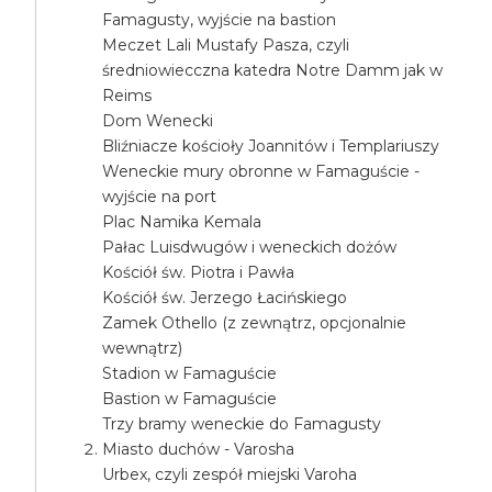
Famagusty, wyjście na bastion
Meczet Lali Mustafy Pasza, czyli
średniowiecczna katedra Notre Damm jak w
Reims
Dom Wenecki
Bliźniacze kościoły Joannitów i Templariuszy
Weneckie mury obronne w Famaguście -
wyjście na port
Plac Namika Kemala
Pałac Luisdwugów i weneckich dożów
Kościół św. Piotra i Pawła
Kościół św. Jerzego Łacińskiego
Zamek Othello (z zewnątrz, opcjonalnie
wewnątrz)
Stadion w Famaguście
Bastion w Famaguście
Trzy bramy weneckie do Famagusty
Miasto duchów - Varosha
Urbex, czyli zespół miejski Varoha