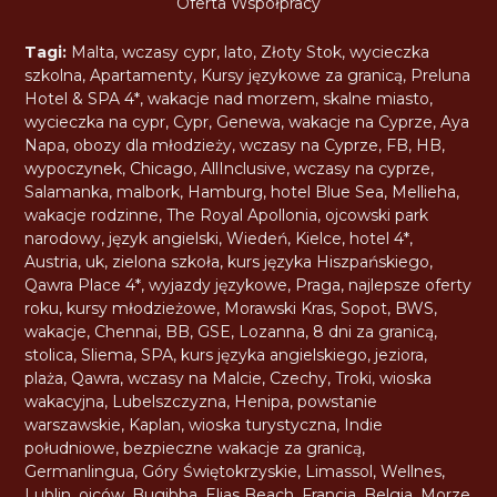
Oferta Współpracy
Tagi:
Malta
,
wczasy cypr
,
lato
,
Złoty Stok
,
wycieczka
szkolna
,
Apartamenty
,
Kursy językowe za granicą
,
Preluna
Hotel & SPA 4*
,
wakacje nad morzem
,
skalne miasto
,
wycieczka na cypr
,
Cypr
,
Genewa
,
wakacje na Cyprze
,
Aya
Napa
,
obozy dla młodzieży
,
wczasy na Cyprze
,
FB
,
HB
,
wypoczynek
,
Chicago
,
AllInclusive
,
wczasy na cyprze
,
Salamanka
,
malbork
,
Hamburg
,
hotel Blue Sea
,
Mellieha
,
wakacje rodzinne
,
The Royal Apollonia
,
ojcowski park
narodowy
,
język angielski
,
Wiedeń
,
Kielce
,
hotel 4*
,
Austria
,
uk
,
zielona szkoła
,
kurs języka Hiszpańskiego
,
Qawra Place 4*
,
wyjazdy językowe
,
Praga
,
najlepsze oferty
roku
,
kursy młodzieżowe
,
Morawski Kras
,
Sopot
,
BWS
,
wakacje
,
Chennai
,
BB
,
GSE
,
Lozanna
,
8 dni za granicą
,
stolica
,
Sliema
,
SPA
,
kurs języka angielskiego
,
jeziora
,
plaża
,
Qawra
,
wczasy na Malcie
,
Czechy
,
Troki
,
wioska
wakacyjna
,
Lubelszczyzna
,
Henipa
,
powstanie
warszawskie
,
Kaplan
,
wioska turystyczna
,
Indie
południowe
,
bezpieczne wakacje za granicą
,
Germanlingua
,
Góry Świętokrzyskie
,
Limassol
,
Wellnes
,
Lublin
,
ojców
,
Bugibba
,
Elias Beach
,
Francja
,
Belgia
,
Morze