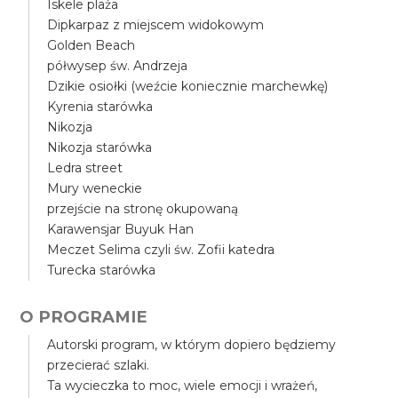
Iskele plaża
Dipkarpaz z miejscem widokowym
Golden Beach
półwysep św. Andrzeja
Dzikie osiołki (weźcie koniecznie marchewkę)
Kyrenia starówka
Nikozja
Nikozja starówka
Ledra street
Mury weneckie
przejście na stronę okupowaną
Karawensjar Buyuk Han
Meczet Selima czyli św. Zofii katedra
Turecka starówka
O PROGRAMIE
Autorski program, w którym dopiero będziemy
przecierać szlaki.
Ta wycieczka to moc, wiele emocji i wrażeń,