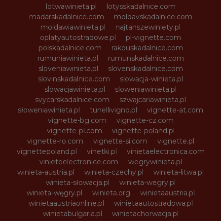
lotwawinieta.pl
lotysskadalnice.com
madarskadalnice.com
moldavskadalnice.com
moldawiawinieta.pl
najtanszewiniety.pl
oplatyautostradowe.pl
pl-vignette.com
polskadalnice.com
rakouskadalnice.com
rumuniawinieta.pl
rumunskadalnice.com
sloveniawinieta.pl
slovenskadalnice.com
slovinskadalnice.com
slowacja-winieta.pl
slowacjawinieta.pl
sloweniawinieta.pl
svycarskadalnice.com
szwajcariawinieta.pl
słoweniawinieta.pl
tunellivigno.pl
vignette-at.com
vignette-bg.com
vignette-cz.com
vignette-pl.com
vignette-poland.pl
vignette-ro.com
vignette-si.com
vignette.pl
vignettepoland.pl
vinetki.pl
vinietaelectronica.com
vinieteelectronice.com
wegrywinieta.pl
winieta-austria.pl
winieta-czechy.pl
winieta-litwa.pl
winieta-słowacja.pl
winieta-wegry.pl
winieta-węgry.pl
winieta.org
winietaaustria.pl
winietaaustriaonline.pl
winietaautostradowa.pl
winietabulgaria.pl
winietachorwacja.pl