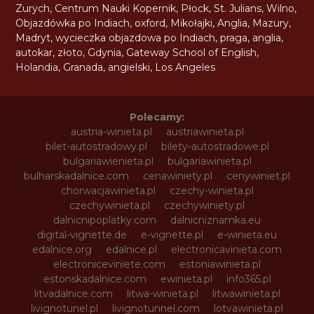
Zurych
,
Centrum Nauki Kopernik
,
Płock
,
St. Julians
,
Wilno
,
Objazdówka po Indiach
,
oxford
,
Mikołajki
,
Anglia
,
Mazury
,
Madryt
,
wycieczka objazdowa po Indiach
,
praga
,
anglia
,
autokar
,
złoto
,
Gdynia
,
Gateway School of English
,
Holandia
,
Granada
,
angielski
,
Los Angeles
Polecamy:
austria-winieta.pl
austriawinieta.pl
bilet-autostradowy.pl
bilety-autostradowe.pl
bulgariawienieta.pl
bulgariawinieta.pl
bulharskadalnice.com
cenawiniety.pl
cenywiniet.pl
chorwacjawinieta.pl
czechy-winieta.pl
czechywinieta.pl
czechywiniety.pl
dalnicnipoplatky.com
dalnicniznamka.eu
digital-vignette.de
e-vignette.pl
e-winieta.eu
edalnice.org
edalnice.pl
electronicavinieta.com
electroniceviniete.com
estoniawinieta.pl
estonskadalnice.com
ewinieta.pl
info365.pl
litvadalnice.com
litwa-winieta.pl
litwawinieta.pl
livignotunel.pl
livignotunnel.com
lotvawinieta.pl