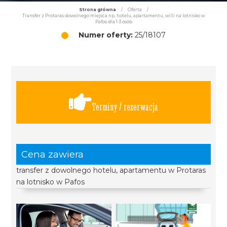
Strona główna
/
Oferta
/
Transfer z Protaras dowolnego miejsca np. hotelu, apartamentu, willi na lotnisko w
Pafos dla 1-3 osób
Numer oferty:
25/18107
Terminy / rezerwacja
Cena zawiera
transfer z dowolnego hotelu, apartamentu w Protaras
na lotnisko w Pafos