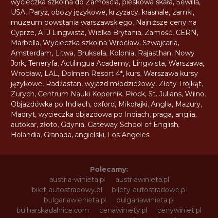
wycieczka szkolna do Zamościa
,
pieskowa skała
,
Sewilla
,
USA
,
Paryż
,
obozy językowe
,
krzyżacy
,
krasnale
,
zamki
,
muzeum powstania warszawskiego
,
Najniższe ceny na
Cyprze
,
ATJ Lingwista
,
Wielka Brytania
,
Zamość
,
CERN
,
Marbella
,
Wycieczka szkolna Wrocław
,
Szwajcaria
,
Amsterdam
,
Litwa
,
Bruksela
,
Kolonia
,
Rajasthan
,
Nowy
Jork
,
Teneryfa
,
Actilingua Academy
,
Lingwista
,
Warszawa
,
Wrocław
,
LAL
,
Dolmen Resort 4*
,
kurs
,
Warszawa kursy
językowe
,
Radżastan
,
wyjazd młodzieżowy
,
Złoty Trójkąt
,
Zurych
,
Centrum Nauki Kopernik
,
Płock
,
St. Julians
,
Wilno
,
Objazdówka po Indiach
,
oxford
,
Mikołajki
,
Anglia
,
Mazury
,
Madryt
,
wycieczka objazdowa po Indiach
,
praga
,
anglia
,
autokar
,
złoto
,
Gdynia
,
Gateway School of English
,
Holandia
,
Granada
,
angielski
,
Los Angeles
Polecamy:
austria-winieta.pl
austriawinieta.pl
bilet-autostradowy.pl
bilety-autostradowe.pl
bulgariawienieta.pl
bulgariawinieta.pl
bulharskadalnice.com
cenawiniety.pl
cenywiniet.pl