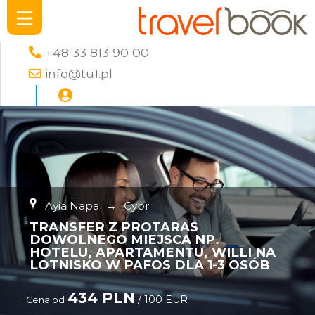
+48 33 813 90 00
info@tu1.pl
Ayia Napa
→
Cypr
TRANSFER Z PROTARAS
DOWOLNEGO MIEJSCA NP.
HOTELU, APARTAMENTU, WILLI NA
LOTNISKO W PAFOS DLA 1-3 OSÓB
434 PLN
/ 100 EUR
Cena od