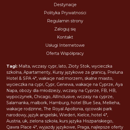
Destynacje
Polityka Prywatności
Regulamin strony
Zaloguj się
Kontakt
Usługi Internetowe
Oferta Współpracy
Tagi:
Malta
,
wczasy cypr
,
lato
,
Złoty Stok
,
wycieczka
szkolna
,
Apartamenty
,
Kursy językowe za granicą
,
Preluna
Hotel & SPA 4*
,
wakacje nad morzem
,
skalne miasto
,
wycieczka na cypr
,
Cypr
,
Genewa
,
wakacje na Cyprze
,
Aya
Napa
,
obozy dla młodzieży
,
wczasy na Cyprze
,
FB
,
HB
,
wypoczynek
,
Chicago
,
AllInclusive
,
wczasy na cyprze
,
Salamanka
,
malbork
,
Hamburg
,
hotel Blue Sea
,
Mellieha
,
wakacje rodzinne
,
The Royal Apollonia
,
ojcowski park
narodowy
,
język angielski
,
Wiedeń
,
Kielce
,
hotel 4*
,
Austria
,
uk
,
zielona szkoła
,
kurs języka Hiszpańskiego
,
Qawra Place 4*
,
wyjazdy językowe
,
Praga
,
najlepsze oferty