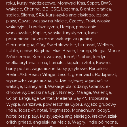
roku
,
kursy młodzieżowe
,
Morawski Kras
,
Sopot
,
BWS
,
wakacje
,
Chennai
,
BB
,
GSE
,
Lozanna
,
8 dni za granicą
,
stolica
,
Sliema
,
SPA
,
kurs języka angielskiego
,
jeziora
,
plaża
,
Qawra
,
wczasy na Malcie
,
Czechy
,
Troki
,
wioska
wakacyjna
,
Lubelszczyzna
,
Henipa
,
powstanie
warszawskie
,
Kaplan
,
wioska turystyczna
,
Indie
południowe
,
bezpieczne wakacje za granicą
,
Germanlingua
,
Góry Świętokrzyskie
,
Limassol
,
Wellnes
,
Lublin
,
ojców
,
Bugibba
,
Elias Beach
,
Francja
,
Belgia
,
Morze
Śródziemne
,
Kerela
,
wczasy
,
Toruń
,
Paphos
,
londyn
,
wielka brytania
,
zima
,
Larnaka
,
kopalnia złota
,
Kowno
,
harry potter
,
zagraniczne kursy językowe
,
Barcelona
,
Berlin
,
Akti Beach Village Resort
,
greenwich
,
Budapeszt
,
wycieczka zagraniczna
,
,
Gdzie najlepiej pojechać na
wakacje
,
Disneyland
,
Wakacje dla rodziny
,
Gdańsk
,
8-
dniowe wycieczki na Cypr
,
Nimecy
,
Malaga
,
Walencja
,
Colon Language Center
,
Mellieha Bay 4*
,
Tropikalna
Wyspa
,
warszawa
,
powierzchnia Cypru
,
wyjazd grupowy
Indie
,
Topaz 4*
,
hotel
,
Trójmiasto
,
Monachium
,
pobyt
,
holtel przy plaży
,
kursy języka angielskiego
,
kraków
,
szlak
orlich gniazd
,
angielski na Malcie
,
Węgry
,
Indie północne
,