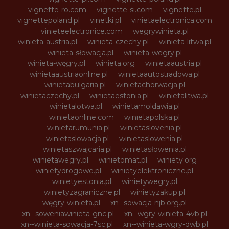
vignette-ro.com
vignette-si.com
vignette.pl
vignettepoland.pl
vinetki.pl
vinietaelectronica.com
vinieteelectronice.com
wegrywinieta.pl
winieta-austria.pl
winieta-czechy.pl
winieta-litwa.pl
winieta-słowacja.pl
winieta-wegry.pl
winieta-węgry.pl
winieta.org
winietaaustria.pl
winietaaustriaonline.pl
winietaautostradowa.pl
winietabulgaria.pl
winietachorwacja.pl
winietaczechy.pl
winietaestonia.pl
winietalitwa.pl
winietalotwa.pl
winietamoldawia.pl
winietaonline.com
winietapolska.pl
winietarumunia.pl
winietaslovenia.pl
winietaslowacja.pl
winietaslowenia.pl
winietaszwajcaria.pl
winietasłowenia.pl
winietawegry.pl
winietomat.pl
winiety.org
winietydrogowe.pl
winietyelektroniczne.pl
winietyestonia.pl
winietywegry.pl
winietyzagraniczne.pl
winietyzakup.pl
węgry-winieta.pl
xn--sowacja-njb.org.pl
xn--soweniawinieta-gnc.pl
xn--wgry-winieta-4vb.pl
xn--winieta-sowacja-7sc.pl
xn--winieta-wgry-dwb.pl