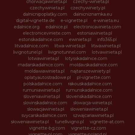
chorwacjawinieta.pl
czechy-winieta.pl
czechywinieta.pl
czechywiniety.pl
dalnicnipoplatky.com
dalnicniznamka.eu
digital-vignette.de
e-vignette.pl
e-winieta.eu
edalnice.org
edalnice.pl
electronicavinieta.com
electroniceviniete.com
estoniawinieta.pl
estonskadalnice.com
ewinieta.pl
info365.pl
litvadalnice.com
litwa-winieta.pl
litwawinieta.pl
livignotunel.pl
livignotunnel.com
lotvawinieta.pl
lotwawinieta.pl
lotysskadalnice.com
madarskadalnice.com
moldavskadalnice.com
moldawiawinieta.pl
najtanszewiniety.pl
oplatyautostradowe.pl
pl-vignette.com
polskadalnice.com
rakouskadalnice.com
rumuniawinieta.pl
rumunskadalnice.com
sloveniawinieta.pl
slovenskadalnice.com
slovinskadalnice.com
slowacja-winieta.pl
slowacjawinieta.pl
sloweniawinieta.pl
svycarskadalnice.com
szwajcariawinieta.pl
słoweniawinieta.pl
tunellivigno.pl
vignette-at.com
vignette-bg.com
vignette-cz.com
vignette-pl.com
vignette-poland.pl