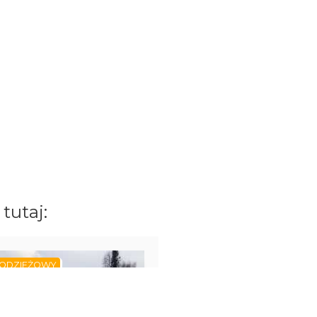
tutaj:
ODZIEŻOWY