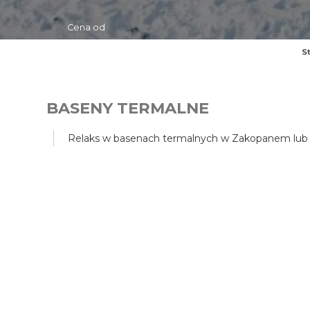
Cena od
S
BASENY TERMALNE
Relaks w basenach termalnych w Zakopanem lub w 