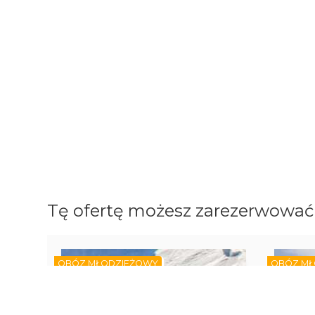
Tę ofertę możesz zarezerwować 
OBÓZ MŁODZIEŻOWY
OBÓZ MŁ