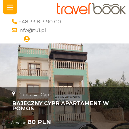
+48 33 813 90 00
info@tu1.pl
Pafos
→
Cypr
BAJECZNY CYPR APARTAMENT W
POMOS
80 PLN
Cena od