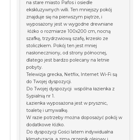
na stare miasto Pafos i osiedle
ekskluzywnych willi. Ten mniejszy pokój
znajduje się na pierwszym piętrze, i
wyposażony jest w wygodne drewniane
łóżko o rozmiarze 100x200 cm, nocną
szafkę, trzydrzwiową szafę, krzesło ze
stoliczkiem. Pokój ten jest mniej
nasłoneczniony, od strony północnej,
dlatego jest bardzo polecany na letnie
pobyty.
Telewizja grecka, Netflix, Internet Wi-Fi są
do Twojej dyspozycji.
Do Twojej dyspozycji wspólna łazienka z
Sypialnią nr 1.
Łazienka wyposażona jest w prysznic,
toaletę i umywalkę.
W razie potrzeby można doposażyć pokój w
dodatkowe łóżko.
Do dyspozycji Gości latem indywidualna
klimatyzacja, a zimą grzejnik olejowy i