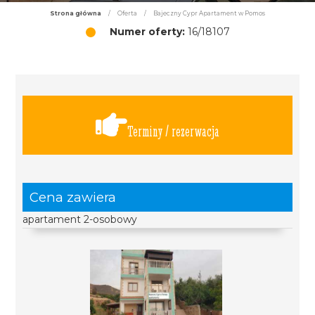
Strona główna
/
Oferta
/
Bajeczny Cypr Apartament w Pomos
Numer oferty:
16/18107
Terminy / rezerwacja
Cena zawiera
apartament 2-osobowy