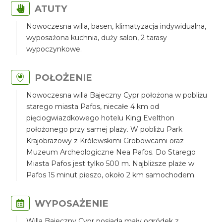
ATUTY
Nowoczesna willa, basen, klimatyzacja indywidualna,
wyposażona kuchnia, duży salon, 2 tarasy
wypoczynkowe.
POŁOŻENIE
Nowoczesna willa Bajeczny Cypr położona w pobliżu
starego miasta Pafos, niecałe 4 km od
pięciogwiazdkowego hotelu King Evelthon
położonego przy samej plaży. W pobliżu Park
Krajobrazowy z Królewskimi Grobowcami oraz
Muzeum Archeologiczne Nea Pafos. Do Starego
Miasta Pafos jest tylko 500 m. Najbliższe plaże w
Pafos 15 minut pieszo, około 2 km samochodem.
WYPOSAŻENIE
Willa Bajeczny Cypr posiada mały ogródek z