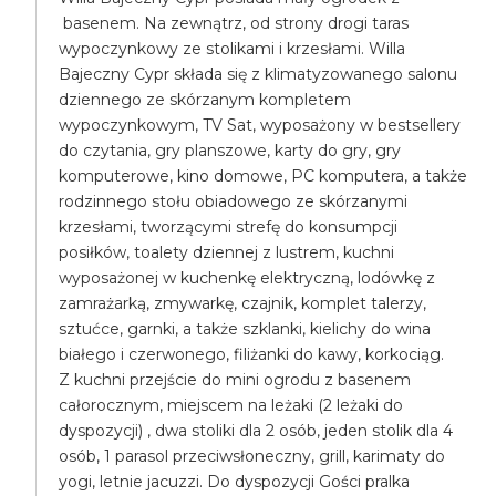
basenem. Na zewnątrz, od strony drogi taras
wypoczynkowy ze stolikami i krzesłami. Willa
Bajeczny Cypr składa się z klimatyzowanego salonu
dziennego ze skórzanym kompletem
wypoczynkowym, TV Sat, wyposażony w bestsellery
do czytania, gry planszowe, karty do gry, gry
komputerowe, kino domowe, PC komputera, a także
rodzinnego stołu obiadowego ze skórzanymi
krzesłami, tworzącymi strefę do konsumpcji
posiłków, toalety dziennej z lustrem, kuchni
wyposażonej w kuchenkę elektryczną, lodówkę z
zamrażarką, zmywarkę, czajnik, komplet talerzy,
sztućce, garnki, a także szklanki, kielichy do wina
białego i czerwonego, filiżanki do kawy, korkociąg.
Z kuchni przejście do mini ogrodu z basenem
całorocznym, miejscem na leżaki (2 leżaki do
dyspozycji) , dwa stoliki dla 2 osób, jeden stolik dla 4
osób, 1 parasol przeciwsłoneczny, grill, karimaty do
yogi, letnie jacuzzi. Do dyspozycji Gości pralka